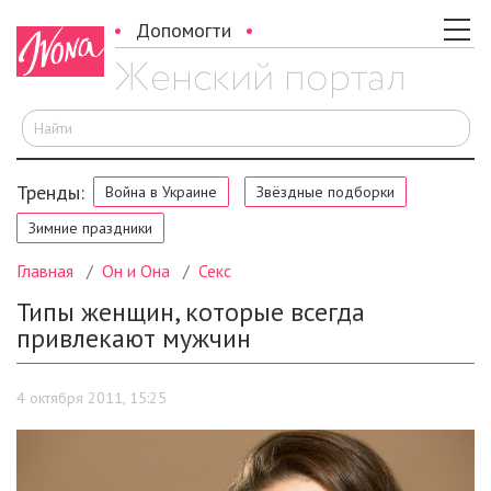
Допомогти
И
Тренды:
Война в Украине
Звёздные подборки
Зимние праздники
Главная
Он и Она
Секс
Типы женщин, которые всегда
привлекают мужчин
4 октября 2011, 15:25