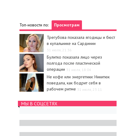
Топ-новости по:
Просмотрам
Трегубова показала ягодицы и бюст
в купальнике на Сардинии
31 июля, 21:36
Булитко показала лицо через
полгода после пластической
операции
31 июля, 18:04
Не кофе или энергетики: Никитюк
поведала, как бодрит себя в
рабочем ритме
31 июля, 23:11
МЫ В СОЦСЕТЯХ