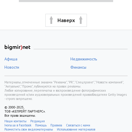
Наверх
Афиша
Недвижимость
Новости
Финансы
Материалы, отмеченные знаками "Реклама", "PR", "Спецпроект", "Новости компаний",
"Актуально", "Промо", публикуются на правах рекламы.
Любое копирование, перепечатка и воспроизведение фотографических
произведений и/или аудиовизуальных произведений правообладателя Getty Images
- строго запрещено.
© 2000-2025,
ТОВ «КЕПРЕЙТ ПАРТНЕРС».
Все права защищены.
Наши контакты
Редакция
Ivona.ua в Facebook
Помощь
Правила
Связаться с нами
Разместить свои видеоматериалы
Использование материалов