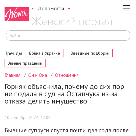
Допомогти
И
Тренды:
Война в Украине
Звёздные подборки
Зимние праздники
Главная
Он и Она
Отношения
Горняк объяснила, почему до сих пор
не подала в суд на Остапчука из-за
отказа делить имущество
10 сентября 2024, 17:06
Бывшие супруги спустя почти два года после