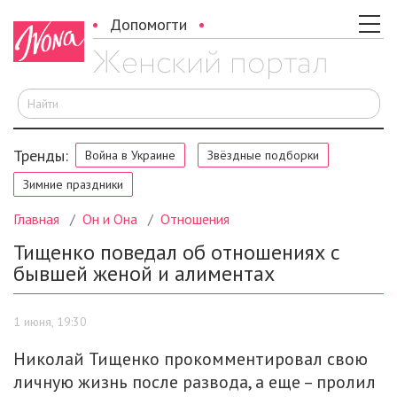
Допомогти
И
Тренды:
Война в Украине
Звёздные подборки
Зимние праздники
Главная
Он и Она
Отношения
Тищенко поведал об отношениях с
бывшей женой и алиментах
1 июня, 19:30
Николай Тищенко прокомментировал свою
личную жизнь после развода, а еще – пролил