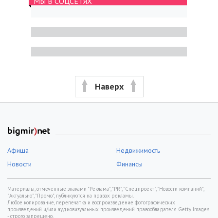
МЫ В СОЦСЕТЯХ
Наверх
Афиша
Недвижимость
Новости
Финансы
Материалы, отмеченные знаками "Реклама", "PR", "Спецпроект", "Новости компаний",
"Актуально", "Промо", публикуются на правах рекламы.
Любое копирование, перепечатка и воспроизведение фотографических
произведений и/или аудиовизуальных произведений правообладателя Getty Images
- строго запрещено.