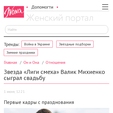
Допомогти
И
Тренды:
Война в Украине
Звёздные подборки
Зимние праздники
Главная
Он и Она
Отношения
Звезда «Лиги смеха» Валик Михиенко
сыграл свадьбу
1 июня, 12:21
Первые кадры с празднования