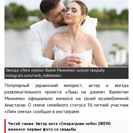
Звезда «Лиги смеха» Валик Михиенко сыграл свадьбу
instagram.com/varik_mikhiienko
Популярный украинский юморист, актер и звезда
развлекательного проекта «Львы на джипе» Валентин
Михиенко официально женился на своей возлюбленной
Анастасии. О смене семейного статуса 36-летний участник
«Лиги смеха» сообщил в инстаграме.
Читай также:
Автор хита «Смарагдове небо» DREVO
женился: первые фото со свадьбы