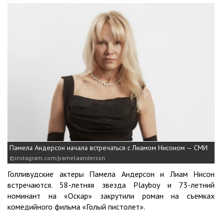
Памела Андерсон начала встречаться с Лиамом Нисоном — СМИ
instagram.com/pamelaanderson
Голливудские актеры Памела Андерсон и Лиам Нисон
встречаются. 58-летняя звезда Playboy и 73-летний
номинант на «Оскар» закрутили роман на съемках
комедийного фильма «Голый пистолет».