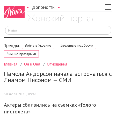
Допомогти
И
Тренды:
Война в Украине
Звёздные подборки
Зимние праздники
Главная
Он и Она
Отношения
Памела Андерсон начала встречаться с
Лиамом Нисоном — СМИ
30 июля 2025, 09:41
Актеры сблизились на съемках «Голого
пистолета»