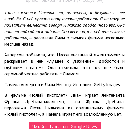
Допис, поширений TODAY (@todayshow)
«Что касается Памелы, то, во-первых, я безумно в нее
влюблён. С ней просто потрясающе работать. Я не могу не
похвалить ее, честно говоря. Никакого заоблачного эго. Она
просто подходит к работе. Она веселая, и с ней очень легко
работать»
, — рассказал Лиам о съемках фильма несколько
месяцев назад.
Андерсон добавила, что Нисон «истинный джентльмен» и
раскрывает в ней «лучшее с уважением, добротой и
глубоким опытом». Она отметила, что для нее было
огромной честью работать с Лиамом.
Памела Андерсон и Лиам Нисон / Источник: Getty Images
В фильме «Голый пистолет» Лиам играет лейтенанта
Фрэнка Дребина-младшего, сына Фрэнка Дребина,
персонажа Лесли Нильсена из оригинальных фильмов
«Голый пистолет», а Памела играет его возлюбленную Бет.
Читайте Ivona.ua в Google News