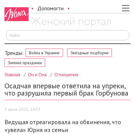
Допомогти
И
Тренды:
Война в Украине
Звёздные подборки
Зимние праздники
Главная
Он и Она
Отношения
Осадчая впервые ответила на упреки,
что разрушила первый брак Горбунова
3 июля 2025, 14:33
Ведущая отреагировала на обвинения, что
«увела» Юрия из семьи