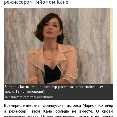
режиссером Гийомом Кане
Звезда «Такси» Марион Котийяр рассталась с возлюбленным
после 18 лет отношений
instagram.com/marioncotillard
Всемирно известная французская актриса Марион Котийяр
и режиссер Гийом Кане больше не вместе. О своем
расставании после 18 лет совместной жизни и рождения