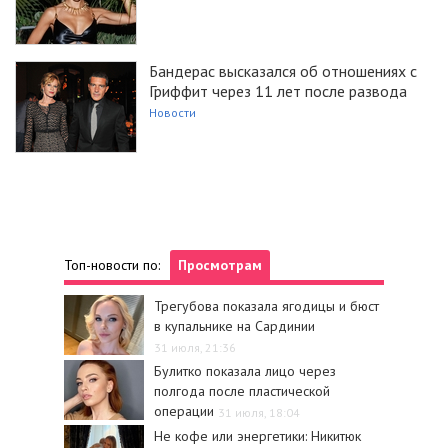
Бандерас высказался об отношениях с
Гриффит через 11 лет после развода
Новости
Топ-новости по:
Просмотрам
Трегубова показала ягодицы и бюст
в купальнике на Сардинии
31 июля, 21:36
Булитко показала лицо через
полгода после пластической
операции
31 июля, 18:04
Не кофе или энергетики: Никитюк