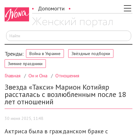
Допомогти
И
Тренды:
Война в Украине
Звёздные подборки
Зимние праздники
Главная
Он и Она
Отношения
Звезда «Такси» Марион Котийяр
рассталась с возлюбленным после 18
лет отношений
30 июня 2025, 11:48
Актриса была в гражданском браке с