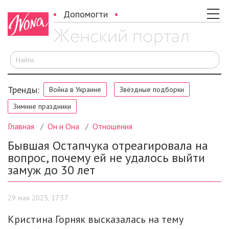
Допомогти
И
Тренды:
Война в Украине
Звёздные подборки
Зимние праздники
Главная
Он и Она
Отношения
Бывшая Остапчука отреагировала на
вопрос, почему ей не удалось выйти
замуж до 30 лет
29 мая 2025, 17:37
Кристина Горняк высказалась на тему