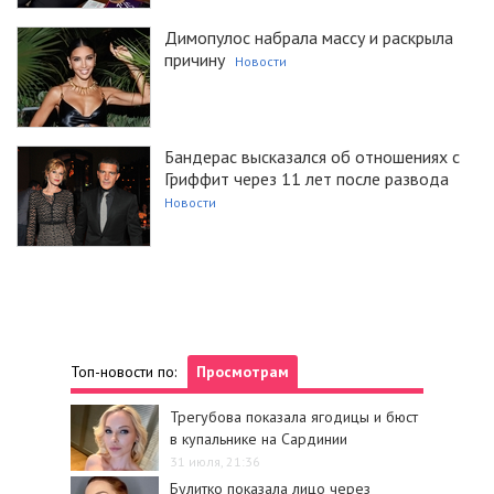
Димопулос набрала массу и раскрыла
причину
Новости
Бандерас высказался об отношениях с
Гриффит через 11 лет после развода
Новости
Топ-новости по:
Просмотрам
Трегубова показала ягодицы и бюст
в купальнике на Сардинии
31 июля, 21:36
Булитко показала лицо через