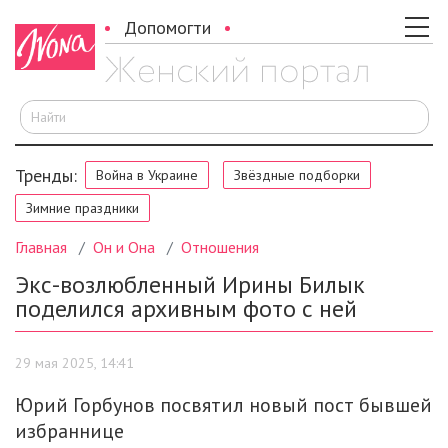
Допомогти
И
Тренды:
Война в Украине
Звёздные подборки
Зимние праздники
Главная
Он и Она
Отношения
Экс-возлюбленный Ирины Билык
поделился архивным фото с ней
29 мая 2025, 14:41
Юрий Горбунов посвятил новый пост бывшей
избраннице