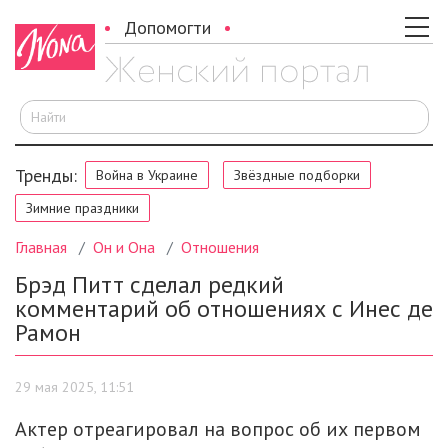
Допомогти
И
Тренды:
Война в Украине
Звёздные подборки
Зимние праздники
Главная
Он и Она
Отношения
Брэд Питт сделал редкий
комментарий об отношениях с Инес де
Рамон
29 мая 2025, 11:51
Актер отреагировал на вопрос об их первом