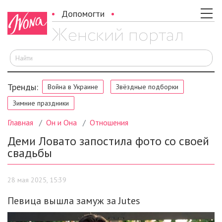
Допомогти
И
Тренды:
Война в Украине
Звёздные подборки
Зимние праздники
Главная
Он и Она
Отношения
Деми Ловато запостила фото со своей
свадьбы
28 мая 2025, 15:39
Певица вышла замуж за Jutes