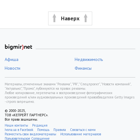
Наверх
Афиша
Недвижимость
Новости
Финансы
Материалы, отмеченные знаками "Реклама", "PR", "Спецпроект", "Новости компаний",
"Актуально", "Промо", публикуются на правах рекламы.
Любое копирование, перепечатка и воспроизведение фотографических
произведений и/или аудиовизуальных произведений правообладателя Getty Images
- строго запрещено.
© 2000-2025,
ТОВ «КЕПРЕЙТ ПАРТНЕРС».
Все права защищены.
Наши контакты
Редакция
Ivona.ua в Facebook
Помощь
Правила
Связаться с нами
Разместить свои видеоматериалы
Использование материалов
Пользовательское Соглашение