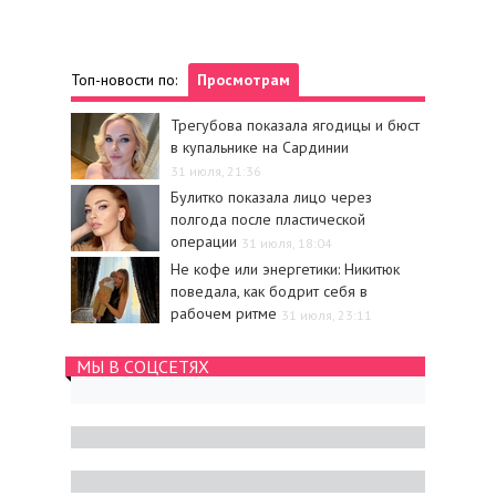
Топ-новости по:
Просмотрам
Трегубова показала ягодицы и бюст
в купальнике на Сардинии
31 июля, 21:36
Булитко показала лицо через
полгода после пластической
операции
31 июля, 18:04
Не кофе или энергетики: Никитюк
поведала, как бодрит себя в
рабочем ритме
31 июля, 23:11
МЫ В СОЦСЕТЯХ