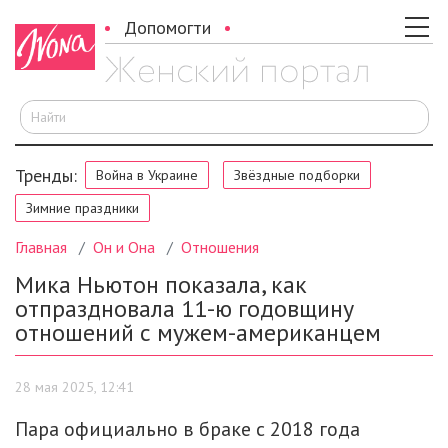
Допомогти
И
Тренды:
Война в Украине
Звёздные подборки
Зимние праздники
Главная
Он и Она
Отношения
Мика Ньютон показала, как
отпраздновала 11-ю годовщину
отношений с мужем-американцем
28 мая 2025, 12:41
Пара официально в браке с 2018 года