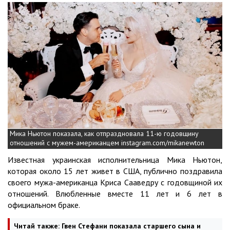
Мика Ньютон показала, как отпраздновала 11-ю годовщину
отношений с мужем-американцем instagram.com/mikanewton
Известная украинская исполнительница Мика Ньютон,
которая около 15 лет живет в США, публично поздравила
своего мужа-американца Криса Сааведру с годовщиной их
отношений. Влюбленные вместе 11 лет и 6 лет в
официальном браке.
Читай также:
Гвен Стефани показала старшего сына и