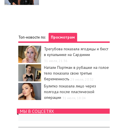
Топ-новости по:
Просмотрам
Трегубова показала ягодицы и бюст
в купальнике на Сардинии
31 июля, 21:36
Натали Портман в рубашке на голое
тело показала свою третью
беременность
29 июля, 20:32
Булитко показала лицо через
полгода после пластической
операции
31 июля, 18:04
МЫ В СОЦСЕТЯХ