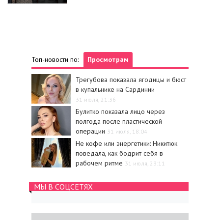
Топ-новости по:
Просмотрам
Трегубова показала ягодицы и бюст
в купальнике на Сардинии
31 июля, 21:36
Булитко показала лицо через
полгода после пластической
операции
31 июля, 18:04
Не кофе или энергетики: Никитюк
поведала, как бодрит себя в
рабочем ритме
31 июля, 23:11
МЫ В СОЦСЕТЯХ