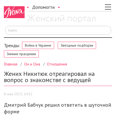
Допомогти
И
Тренды:
Война в Украине
Звёздные подборки
Зимние праздники
Главная
Он и Она
Отношения
Жених Никитюк отреагировал на
вопрос о знакомстве с ведущей
8 мая 2025, 14:52
Дмитрий Бабчук решил ответить в шуточной
форме