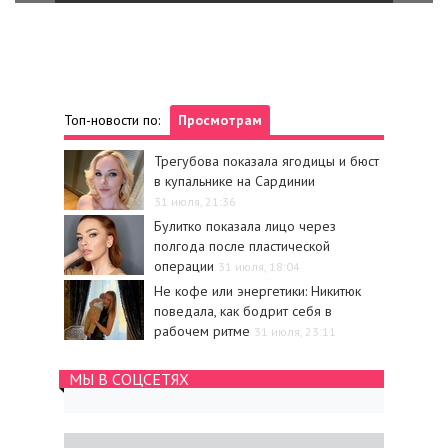
Топ-новости по:
Просмотрам
Трегубова показала ягодицы и бюст
в купальнике на Сардинии
31 июля, 21:36
Булитко показала лицо через
полгода после пластической
операции
31 июля, 18:04
Не кофе или энергетики: Никитюк
поведала, как бодрит себя в
рабочем ритме
31 июля, 23:11
МЫ В СОЦСЕТЯХ