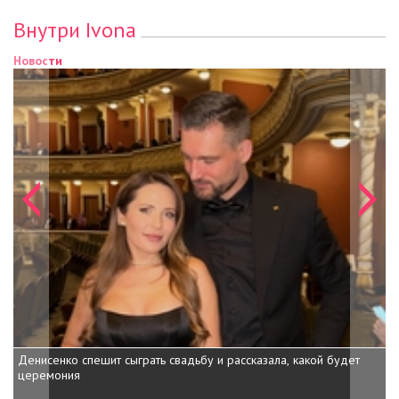
Внутри Ivona
Новости
Нов
Денисенко спешит сыграть свадьбу и рассказала, какой будет
Доч
церемония
вну