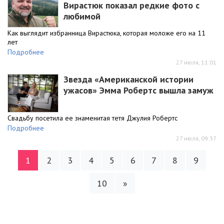
Вирастюк показал редкие фото с
любимой
Как выглядит избранница Вирастюка, которая моложе его на 11
лет
Подробнее
27 июля, 11:01
Звезда «Американской истории
ужасов» Эмма Робертс вышла замуж
Свадьбу посетила ее знаменитая тетя Джулия Робертс
Подробнее
27 июля, 09:37
1
2
3
4
5
6
7
8
9
10
»