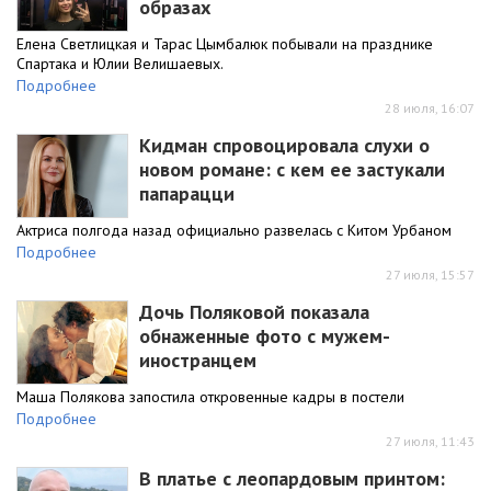
образах
Елена Светлицкая и Тарас Цымбалюк побывали на празднике
Спартака и Юлии Велишаевых.
Подробнее
28 июля, 16:07
Кидман спровоцировала слухи о
новом романе: с кем ее застукали
папарацци
Актриса полгода назад официально развелась с Китом Урбаном
Подробнее
27 июля, 15:57
Дочь Поляковой показала
обнаженные фото с мужем-
иностранцем
Маша Полякова запостила откровенные кадры в постели
Подробнее
27 июля, 11:43
В платье с леопардовым принтом: