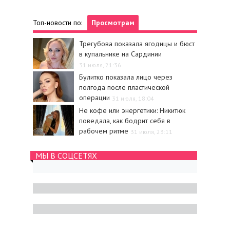
Топ-новости по:
Просмотрам
Трегубова показала ягодицы и бюст
в купальнике на Сардинии
31 июля, 21:36
Булитко показала лицо через
полгода после пластической
операции
31 июля, 18:04
Не кофе или энергетики: Никитюк
поведала, как бодрит себя в
рабочем ритме
31 июля, 23:11
МЫ В СОЦСЕТЯХ