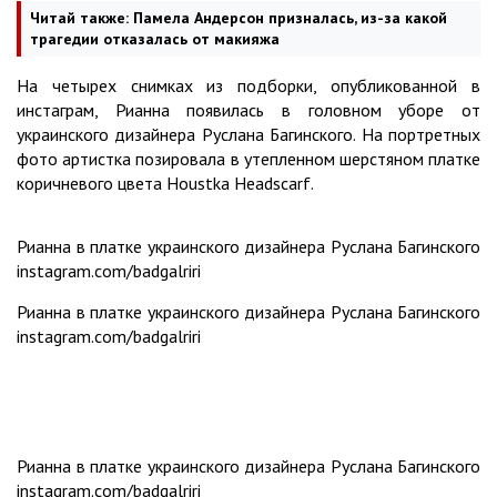
Читай также:
Памела Андерсон призналась, из-за какой
трагедии отказалась от макияжа
На четырех снимках из подборки, опубликованной в
инстаграм, Рианна появилась в головном уборе от
украинского дизайнера Руслана Багинского. На портретных
фото артистка позировала в утепленном шерстяном платке
коричневого цвета Houstka Headscarf.
Рианна в платке украинского дизайнера Руслана Багинского
instagram.com/badgalriri
Рианна в платке украинского дизайнера Руслана Багинского
instagram.com/badgalriri
Рианна в платке украинского дизайнера Руслана Багинского
instagram.com/badgalriri