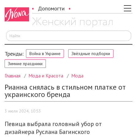
Допомогти
И
Тренды:
Война в Украине
Звёздные подборки
Зимние праздники
Главная
Мода и Красота
Мода
Рианна снялась в стильном платке от
украинского бренда
3 июля 2024, 10:53
Певица выбрала головный убор от
дизайнера Руслана Багинского