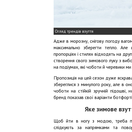
Огляд трендів взуття
Адже в морозну, снігову погоду вагом
максимально зберегти тепло. Але 
пропорціях і стилях відходять на дру
створення свого зимового луку з виб
на подіумах, які чоботи й черевики м
Пропозиція на цей сезон дуже яскрава
збереглися з минулого року, але в он
чоботи на стійкій зручній підошві, 
бренд показав свої варіанти ботфортів
Яке зимове взут
Щоб йти в ногу з модою, треба пр
слідкують за напрямками та пово