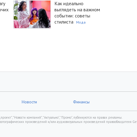
агу
Как идеально
очих
выглядеть на важном
событии: советы
стилиста
Мода
Новости
Финансы
роект", "Новости компаний", "Актуально", "Промо", публикуются на правах рекламы.
фотографических произведений и/или аудиовизуальных произведений правообладателя Gett