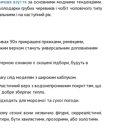
зимове взуття
за основними модними тенденціями.
олодарки грубих черевиків і чобіт чоловічого типу
ьними і на наступний рік.
ивах 90х прикрашені пряжками, ремінцями,
оким верхом стануть універсальним доповненням
терною ознакою є скошені підбори, будуть в
агу слід моделям з широким каблуком.
ластичний верх з водонепроникним покриттям, що
 добре зберігає тепло.
 підходять для морозної та сухої погоди.
му сезоні вони незвично фігурні, сюрреалістичні.
тери, бути хвилястими, прозорими, або золотими.