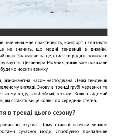
е значення має практичність, комфорт і здатність
це не значить, що модні тенденції в дизайні,
гий план. Зважаючи на це, стилісти радять починати
ору взуття. Дизайнери Модних домів вже показали
и будемо носити взимку.
, різноманітна, часом несподівана. Деякі тенденції
овленому вигляді. Знову в тренді грубі черевики та
низькому ходу, ковбойські, козаки. Кожен відомий
, які сягають вище колін і до середини стегна.
тя в тренді цього сезону?
авильно взутись. Тому стильні панянки уважно
ротами сучасної моди. Спробуємо докладніше