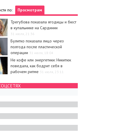
сти по:
Просмотрам
Трегубова показала ягодицы и бюст
в купальнике на Сардинии
31 июля, 21:36
Булитко показала лицо через
полгода после пластической
операции
31 июля, 18:04
Не кофе или энергетики: Никитюк
поведала, как бодрит себя в
рабочем ритме
31 июля, 23:11
СОЦСЕТЯХ