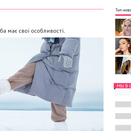
Топ-ново
а має свої особливості.
МЫ В 