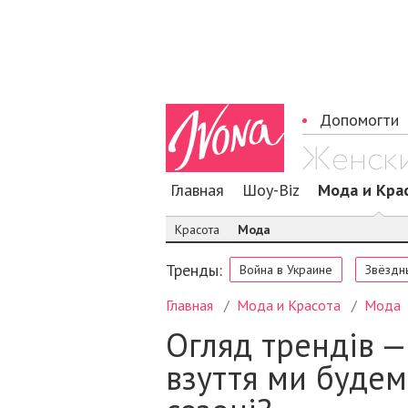
Допомогти
Главная
Шоу-Biz
Мода и Кра
Красота
Мода
Тренды:
Война в Украине
Звёздн
Главная
Мода и Красота
Мода
Огляд трендів —
взуття ми будем