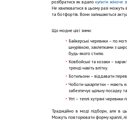
розібратися як вдало
купити жіноче 
Не хвилюватися в цьому разі можуть в
та ботфортів. Вони залишаються актуал
Що модне цієї зими:
Байкерські черевики – по мот
шнурівкою, заклепками з шир
будь-якого стилю.
Ковбойські та козаки – харак
тренді навіть влітку.
Ботильони – віддавати перев
Чоботи-шкарпетки – мають е
забезпечує щільну посадку та
Уггі – теплі хутряні черевики
Традиційно в моді підбори, але в цьо
Можуть повторювати форму краплі, лі