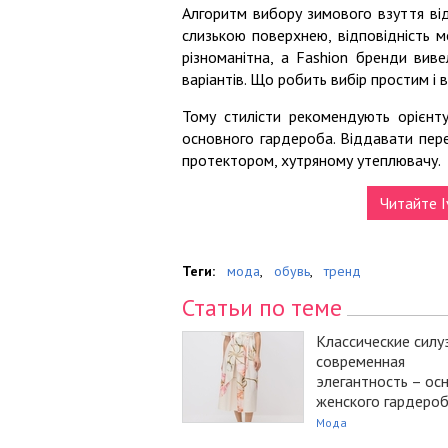
Алгоритм вибору зимового взуття відо
слизькою поверхнею, відповідність 
різноманітна, а Fashion бренди виве
варіантів. Що робить вибір простим і
Тому стилісти рекомендують орієнту
основного гардероба. Віддавати перев
протектором, хутряному утеплювачу.
Читайте I
Теги:
мода
,
обувь
,
тренд
Статьи по теме
Классические силу
современная
элегантность – ос
женского гардеро
Мода