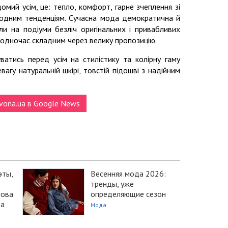
мий усім, це: тепло, комфорт, гарне зчеплення зі
модним тенденціям. Сучасна мода демократична й
ли на подіуми безліч оригінальних і привабливих
 водночас складним через велику пропозицію.
ватись перед усім на стилістику та колірну гаму
агу натуральній шкірі, товстій підошві з надійним
vona.ua в Google News
эты,
Весенняя мода 2026:
тренды, уже
нова
определяющие сезон
ба
Мода