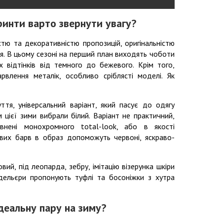
ринти варто звернути увагу?
тю та декоративністю пропозицій, оригінальністю
я. В цьому сезоні на перший план виходять чоботи
х відтінків від темного до бежевого. Крім того,
рвлення металік, особливо сріблясті моделі. Як
тя, універсальний варіант, який пасує до одягу
 цієї зими вибрали білий. Варіант не практичний,
нені монохромного total-look, або в якості
авих барв в образ допоможуть червоні, яскраво-
овий, під леопарда, зебру, імітацію візерунка шкіри
одельєри пропонують туфлі та босоніжки з хутра
деальну пару на зиму?