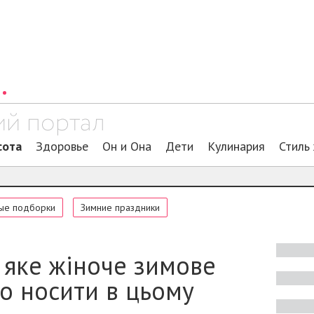
сота
Здоровье
Он и Она
Дети
Кулинария
Стиль
ые подборки
Зимние праздники
 яке жіноче зимове
о носити в цьому