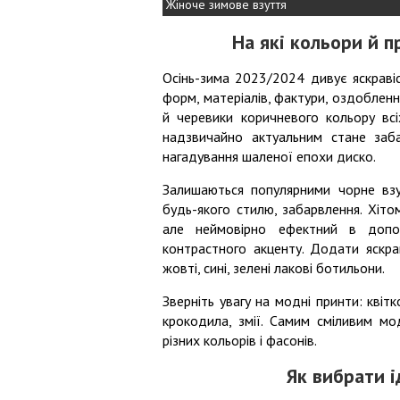
Жіноче зимове взуття
На які кольори й п
Осінь-зима 2023/2024 дивує яскравіс
форм, матеріалів, фактури, оздобленн
й черевики коричневого кольору всі
надзвичайно актуальним стане заба
нагадування шаленої епохи диско.
Залишаються популярними чорне взут
будь-якого стилю, забарвлення. Хітом
але неймовірно ефектний в допов
контрастного акценту. Додати яскр
жовті, сині, зелені лакові ботильони.
Зверніть увагу на модні принти: квітк
крокодила, змії. Самим сміливим м
різних кольорів і фасонів.
Як вибрати і