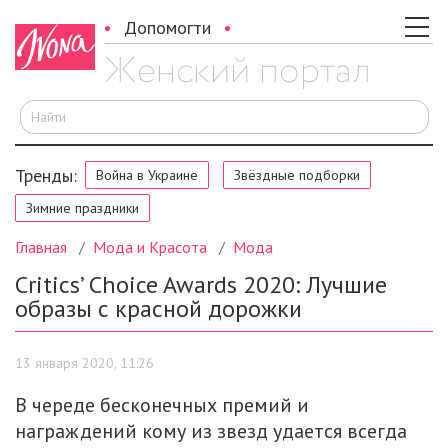
Допомогти
И
Тренды:
Война в Украине
Звёздные подборки
Зимние праздники
Главная
Мода и Красота
Мода
Critics’ Choice Awards 2020: Лучшие
образы с красной дорожки
13 января 2020, 11:26
В череде бесконечных премий и
награждений кому из звезд удается всегда