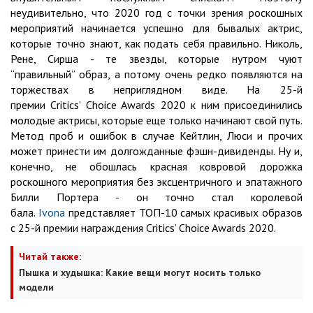
неудивительно, что 2020 год с точки зрения роскошных
мероприятий начинается успешно для бывалых актрис,
которые точно знают, как подать себя правильно. Николь,
Рене, Сирша - те звезды, которые нутром чуют
“правильный” образ, а потому очень редко появляются на
торжествах в неприглядном виде. На 25-й
премии Critics’ Choice Awards 2020 к ним присоединились
молодые актрисы, которые еще только начинают свой путь.
Метод проб и ошибок в случае Кейтлин, Люси и прочих
может принести им долгожданные фэшн-дивиденды. Ну и,
конечно, не обошлась красная ковровой дорожка
роскошного мероприятия без эксцентричного и эпатажного
Билли Портера - он точно стал королевой
бала.
Ivona
представляет ТОП-10 самых красивых образов
с 25-й премии награждения Critics’ Choice Awards 2020.
Читай также:
Пышка и худышка: Какие вещи могут носить только
модели