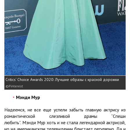
Critics’ Choice Awards 2020: Лучшие образы с красной дорожки
Pinterest
Мэнди Мур
Надеемся, не все еще успели забыть главную актрису из
романтической слезливой драмы “Спеши
любить”. Мэнди Мур хоть и не стала легендарной актрисой,
но на американском телевидении блистает регулярно. Да и