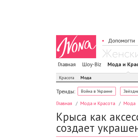
Допомогти
Главная
Шоу-Biz
Мода и Кра
Красота
Мода
Тренды:
Война в Украине
Звёздн
Главная
Мода и Красота
Мода
Крыса как аксес
создает украше