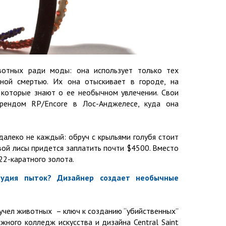
вотных ради моды: она использует только тех
нной смертью. Их она отыскивает в городе, на
, которые знают о ее необычном увлечении. Свои
рендом RP/Encore в Лос-Анджелесе, куда она
алеко не каждый: обруч с крыльями голубя стоит
вой лисы придется заплатить почти $4500. Вместо
 22-каратного золота.
рудия пыток? Дизайнер создает необычные
чучел животных – ключ к созданию “убийственных”
жного колледж искусства и дизайна Central Saint