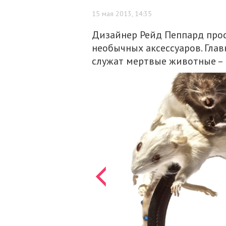
15 мая 2013, 14:35
Дизайнер Рейд Пеппард про
необычных аксессуаров. Гла
служат мертвые животные – к