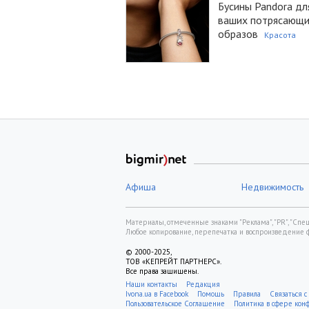
Бусины Pandora дл
ваших потрясающ
образов
Красота
Афиша
Недвижимость
Материалы, отмеченные знаками "Реклама", "PR", "Спецп
Любое копирование, перепечатка и воспроизведение 
© 2000-2025,
ТОВ «КЕПРЕЙТ ПАРТНЕРС».
Все права защищены.
Наши контакты
Редакция
Ivona.ua в Facebook
Помощь
Правила
Связаться с
Пользовательское Соглашение
Политика в сфере ко