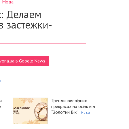
vona.ua в Google News
я
и
Тренди ювелірних
о
прикрасах на осінь від
“Золотий Вік”
Мода