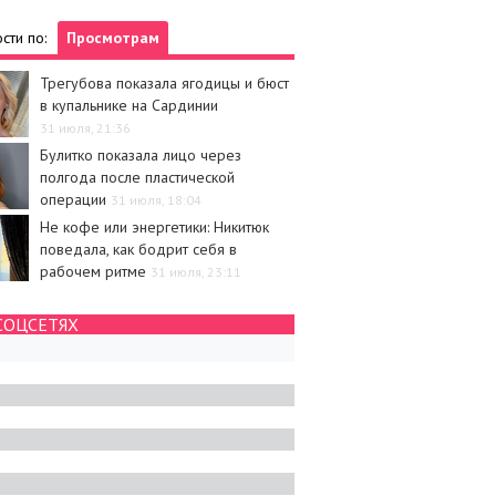
сти по:
Просмотрам
Трегубова показала ягодицы и бюст
в купальнике на Сардинии
31 июля, 21:36
Булитко показала лицо через
полгода после пластической
операции
31 июля, 18:04
Не кофе или энергетики: Никитюк
поведала, как бодрит себя в
рабочем ритме
31 июля, 23:11
СОЦСЕТЯХ