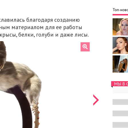
Топ-ново
славилась благодаря созданию
вным материалом для ее работы
рысы, белки, голуби и даже лисы.
МЫ В 