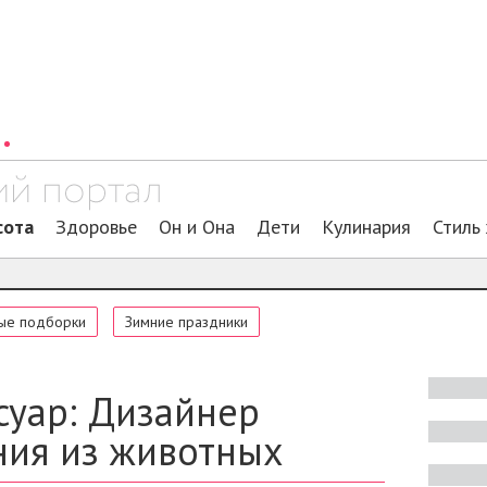
сота
Здоровье
Он и Она
Дети
Кулинария
Стиль
ые подборки
Зимние праздники
суар: Дизайнер
ния из животных