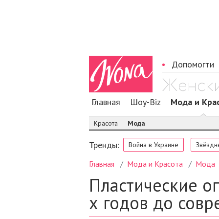
Допомогти
Главная
Шоу-Biz
Мода и Кра
Красота
Мода
Тренды:
Война в Украине
Звёздн
Главная
Мода и Красота
Мода
Пластические оп
х годов до сов