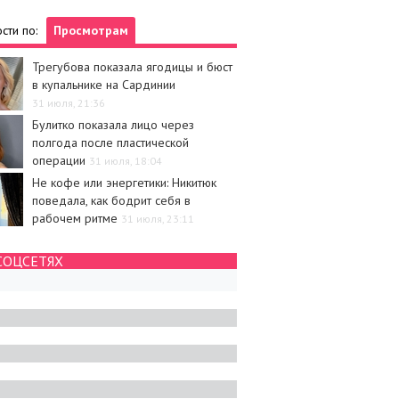
сти по:
Просмотрам
Трегубова показала ягодицы и бюст
в купальнике на Сардинии
31 июля, 21:36
Булитко показала лицо через
полгода после пластической
операции
31 июля, 18:04
Не кофе или энергетики: Никитюк
поведала, как бодрит себя в
рабочем ритме
31 июля, 23:11
СОЦСЕТЯХ