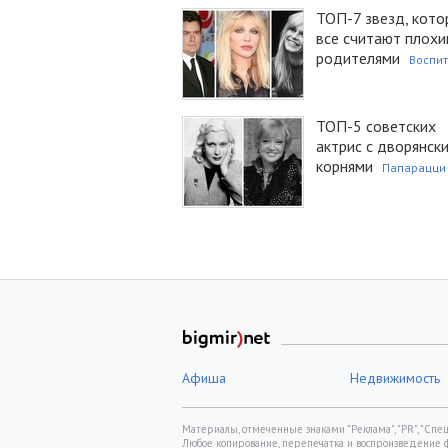
ТОП-7 звезд, кото
все считают плох
родителями
Воспи
ТОП-5 советских
актрис с дворянск
корнями
Папарацци
Афиша
Недвижимость
Материалы, отмеченные знаками "Реклама", "PR", "Спецп
Любое копирование, перепечатка и воспроизведение 