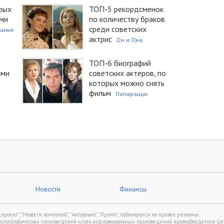
рых
ТОП-5 рекордсменок
ими
по количеству браков
среди советских
тание
актрис
Он и Она
ТОП-6 биографий
ими
советских актеров, по
которых можно снять
фильм
Папарацци
Новости
Финансы
роект", "Новости компаний", "Актуально", "Промо", публикуются на правах рекламы.
фотографических произведений и/или аудиовизуальных произведений правообладателя Gett