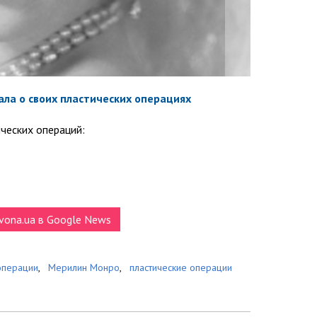
ала о своих пластических операциях
ических операций:
vona.ua в Google News
операции
,
Мерилин Монро
,
пластические операции