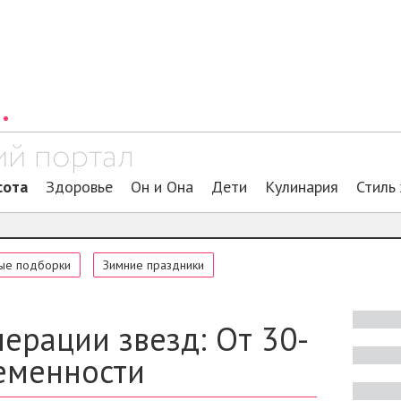
сота
Здоровье
Он и Она
Дети
Кулинария
Стиль
ые подборки
Зимние праздники
ерации звезд: От 30-
ременности