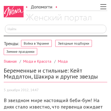
Допомогти
И
Тренды:
Война в Украине
Звёздные подборки
Зимние праздники
Главная
Мода и Красота
Мода
Беременные и стильные: Кейт
Миддлтон, Шакира и другие звезды
5 декабря 2012, 14:47
В звездном мире настоящий беби-бум! На
днях стало известно, что первенца ожидает