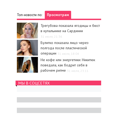
Топ-новости по:
Просмотрам
Трегубова показала ягодицы и бюст
в купальнике на Сардинии
31 июля, 21:36
Булитко показала лицо через
полгода после пластической
операции
31 июля, 18:04
Не кофе или энергетики: Никитюк
поведала, как бодрит себя в
рабочем ритме
31 июля, 23:11
МЫ В СОЦСЕТЯХ