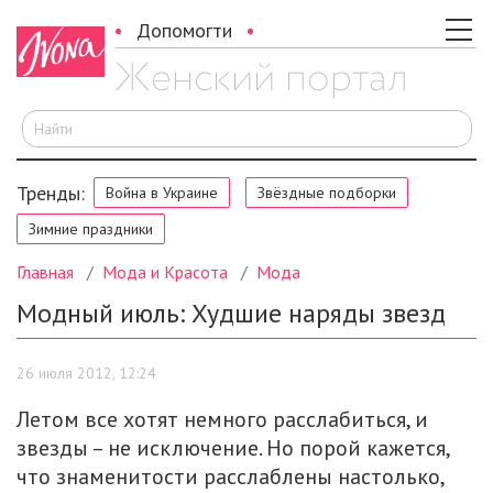
Допомогти
И
Тренды:
Война в Украине
Звёздные подборки
Зимние праздники
Главная
Мода и Красота
Мода
Модный июль: Худшие наряды звезд
26 июля 2012, 12:24
Летом все хотят немного расслабиться, и
звезды – не исключение. Но порой кажется,
что знаменитости расслаблены настолько,