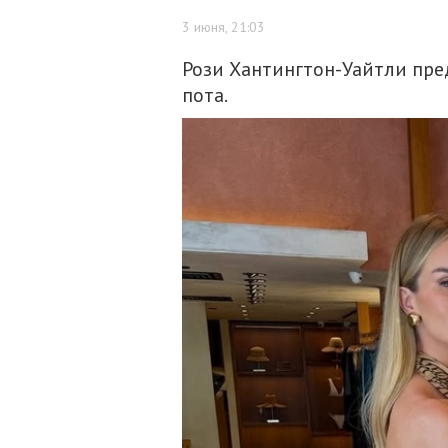
3 июня, 21:03
Рози Хантингтон-Уайтли пред
пота.