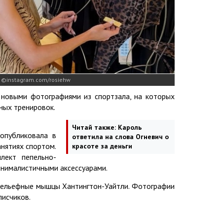
instagram.com/rosiehw
 новыми фотографиями из спортзала, на которых
ных тренировок.
Читай также:
Кароль
 опубликовала в
ответила на слова Огневич о
анятиях спортом.
красоте за деньги
лект пепельно-
инималистичными аксессуарами.
 рельефные мышцы Хантингтон-Уайтли. Фотографии
исчиков.