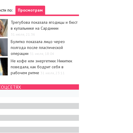
сти по:
Просмотрам
Трегубова показала ягодицы и бюст
в купальнике на Сардинии
31 июля, 21:36
Булитко показала лицо через
полгода после пластической
операции
31 июля, 18:04
Не кофе или энергетики: Никитюк
поведала, как бодрит себя в
рабочем ритме
31 июля, 23:11
СОЦСЕТЯХ