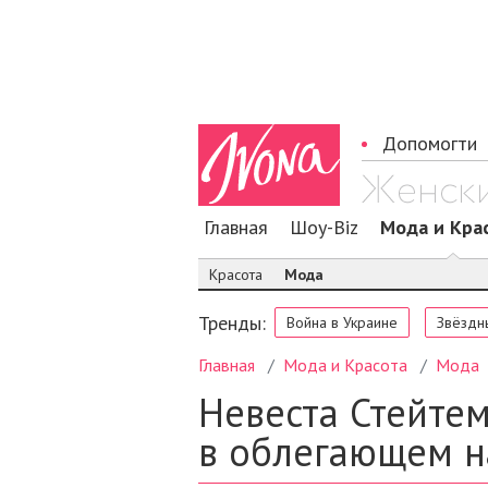
Допомогти
Главная
Шоу-Biz
Мода и Кра
Красота
Мода
Тренды:
Война в Украине
Звёздн
Главная
Мода и Красота
Мода
Невеста Стейтем
в облегающем н