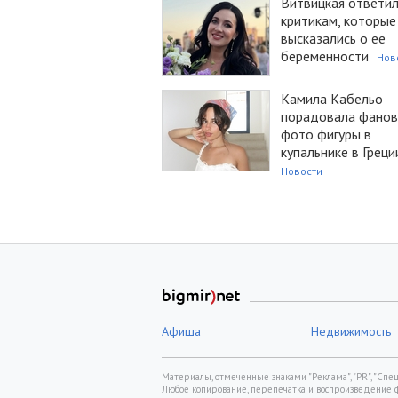
Витвицкая ответи
критикам, которые
высказались о ее
беременности
Нов
Камила Кабельо
порадовала фанов
фото фигуры в
купальнике в Греци
Новости
Афиша
Недвижимость
Материалы, отмеченные знаками "Реклама", "PR", "Спецп
Любое копирование, перепечатка и воспроизведение 