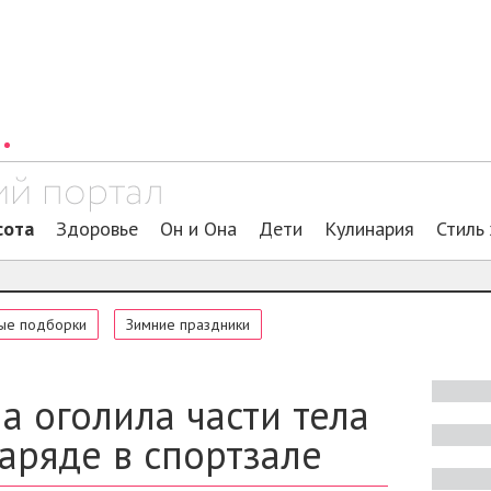
сота
Здоровье
Он и Она
Дети
Кулинария
Стиль
ые подборки
Зимние праздники
а оголила части тела
аряде в спортзале