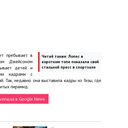
ет пребывает в
Читай также:
Лопес в
ром Джейсоном
коротком топе показала свой
стальной пресс в спортзале
тывает детей и
ыми кадрами с
. Так, недавно она выставила кадры из Гизы, где
итых пирамид.
vona.ua в Google News