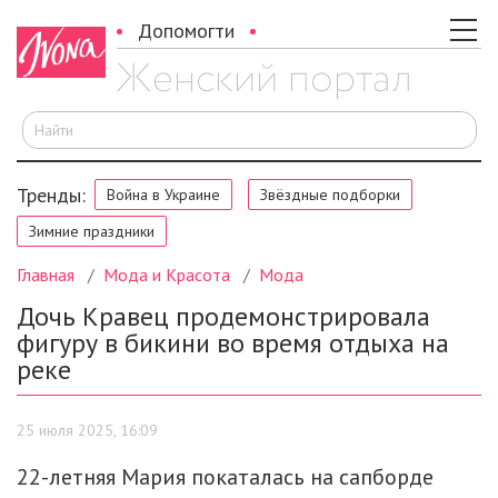
Допомогти
И
Тренды:
Война в Украине
Звёздные подборки
Зимние праздники
Главная
Мода и Красота
Мода
Дочь Кравец продемонстрировала
фигуру в бикини во время отдыха на
реке
25 июля 2025, 16:09
22-летняя Мария покаталась на сапборде