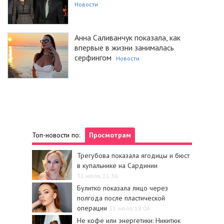
Новости
Анна Саливанчук показала, как
впервые в жизни занималась
серфингом
Новости
Топ-новости по:
Просмотрам
Трегубова показала ягодицы и бюст
в купальнике на Сардинии
31 июля, 21:36
Булитко показала лицо через
полгода после пластической
операции
31 июля, 18:04
Не кофе или энергетики: Никитюк