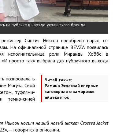
сь на публике в наряде украинского бренда
и режиссер Синтия Никсон преобрела наряд от
взы. На официальной странице BEVZA появилась
яя исполнительница роли Миранды Хоббс в
и «И просто так» выбрала для публичного выхода
ть позировала в
Читай также:
ем Maryna. Свой
Рамина Эсхакзай впервые
заговорила о заморозке
етом, туфлями-
яйцеклеток
и темно-синей
я Никсон носит наший новый жакет Crossed Jacket
’25»
, — говорится в описании.