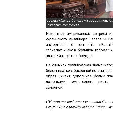
Звезда «Секс в большом городе» появила
instagram.com/bevza
Известная американская актриса 
украинского дизайнера Светланы Бе
информация о том, что 59-летн
сериалах «Секс в большом городе» 
платье и жакет от бренда.
На снимках голливудская знаменитос
белом платье с бахромой под названи
образ Синтия дополнила белым жак
лодочками темно-синего цвета 
сумочкой.
«"И просто как" эта культовая Синти
Pre-fall’25 с платьем Maryna Fringe FW