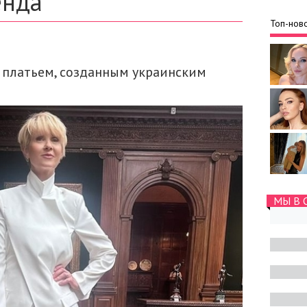
енда
Топ-ново
 платьем, созданным украинским
МЫ В 