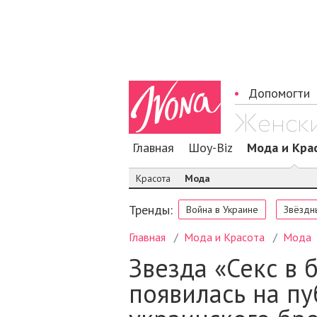
Допомогти
Главная
Шоу-Biz
Мода и Кра
Красота
Мода
Тренды:
Война в Украине
Звёздн
Главная
Мода и Красота
Мода
Звезда «Секс в
появилась на пу