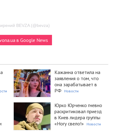
ширений BEVZA (@bevza)
vona.ua в Google News
ла
Кажанна ответила на
заявления о том, что
она зарабатывает в
РФ
ости
Новости
Юрко Юрченко гневно
раскритиковал приезд
в Киев лидера группы
и
«Ногу свело!»
Новости