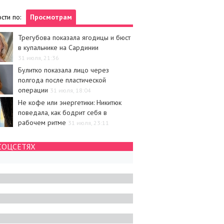
сти по:
Просмотрам
Трегубова показала ягодицы и бюст
в купальнике на Сардинии
31 июля, 21:36
Булитко показала лицо через
полгода после пластической
операции
31 июля, 18:04
Не кофе или энергетики: Никитюк
поведала, как бодрит себя в
рабочем ритме
31 июля, 23:11
СОЦСЕТЯХ