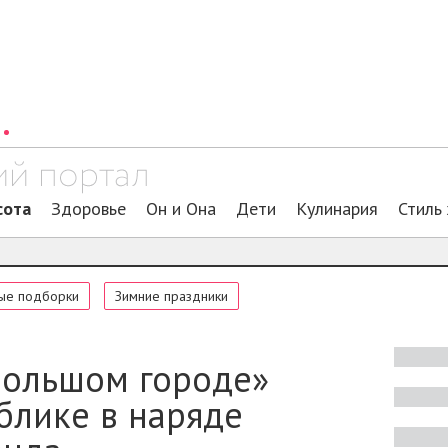
сота
Здоровье
Он и Она
Дети
Кулинария
Стиль
ые подборки
Зимние праздники
 большом городе»
блике в наряде