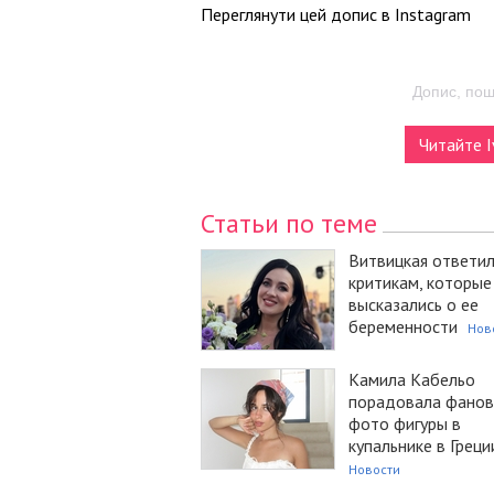
Переглянути цей допис в Instagram
Допис, по
Читайте I
Статьи по теме
Витвицкая ответи
критикам, которые
высказались о ее
беременности
Нов
Камила Кабельо
порадовала фанов
фото фигуры в
купальнике в Греци
Новости