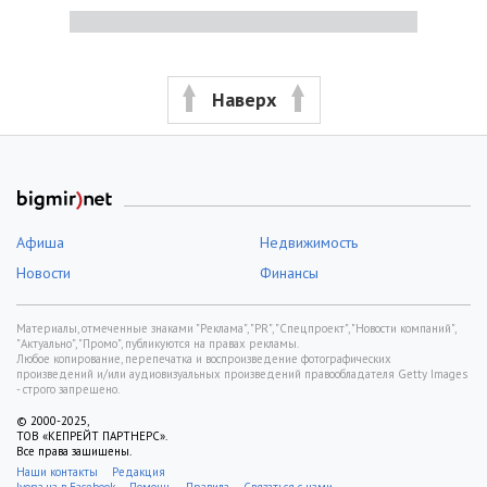
Наверх
Афиша
Недвижимость
Новости
Финансы
Материалы, отмеченные знаками "Реклама", "PR", "Спецпроект", "Новости компаний",
"Актуально", "Промо", публикуются на правах рекламы.
Любое копирование, перепечатка и воспроизведение фотографических
произведений и/или аудиовизуальных произведений правообладателя Getty Images
- строго запрещено.
© 2000-2025,
ТОВ «КЕПРЕЙТ ПАРТНЕРС».
Все права защищены.
Наши контакты
Редакция
Ivona.ua в Facebook
Помощь
Правила
Связаться с нами