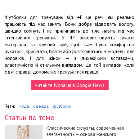
Футболки для тренувань від 4F це речі, які реально
працюють під час занять. Вони добре відводять вологу,
швидко сохнуть і не прилипають до тіла навіть під час
інтенсивних тренувань. У 4F використовують сучасні
матеріали та зручний крій, щоб вам було комфортно
рухатися, присідати, бігати або розтягуватись. Є моделі і для
чоловіків, і для жінок — з дихаючими вставками,
еластичністю й стильним виглядом. Це той випадок, коли
одяг справді допомагає тренуватися краще.
Читайте Ivona.ua в Google News
Теги:
мода
,
одежда
,
футболки
Статьи по теме
Классические силуэты, современная
элегантность – основа женского