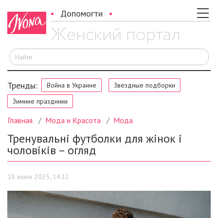
Допомогти
И
Тренды:
Война в Украине
Звёздные подборки
Зимние праздники
Главная
Мода и Красота
Мода
Тренувальні футболки для жінок і
чоловіків – огляд
18 июня 2025, 14:12