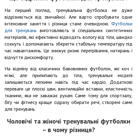
На перший погляд, тренувальна футболка не дуже
відрізняється від звичайної. Але варто спробувати одне
інтенсивне заняття і різниця стане очевидною.
Футболки
для тренувань
виготовляють зі спеціальних синтетичних
матеріалів, які ефективно відводять вологу від тіла, швидко
сохнуть і допомагають зберегти стабільну температуру під
час навантажень. Це знижує ризик перегрівання, натирань і
відчуття дискомфорту.
На відміну від класичних бавовняних футболок, які хоч і
м’які, але прилипають до тіла, тренувальні моделі
залишаються легкими навіть під час кардіо. Додаткові
переваги це плоскі шви, вентиляційні вставки, еластичність
тканини, яка не заважає рухам. Саме тому для спортзалу,
бігу чи фітнесу краще одразу обирати речі, створені саме
для тренувань
Чоловічі та жіночі тренувальні футболки
– в чому різниця?