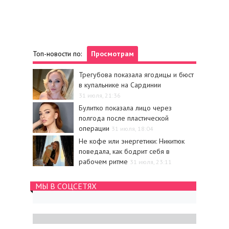
Топ-новости по:
Просмотрам
Трегубова показала ягодицы и бюст
в купальнике на Сардинии
31 июля, 21:36
Булитко показала лицо через
полгода после пластической
операции
31 июля, 18:04
Не кофе или энергетики: Никитюк
поведала, как бодрит себя в
рабочем ритме
31 июля, 23:11
МЫ В СОЦСЕТЯХ