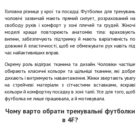
Головна різниця у крої та посадці. Футболки для тренувань
чоловічі зазвичай мають прямий силует, розрахований на
свободу рухів і комфорт у зоні плечей та грудей. Жіночі
моделі краще повторюють анатомію тіла: враховують
вигини, забезпечують підтримку й мають варіативність по
довжині й еластичності, щоб не обмежувати рух навіть під
час найактивніших вправ.
Окрему роль відіграє тканина та дизайн. Чоловіки частіше
обирають класичні кольори та щільніші тканини, які добре
дихають і витримують навантаження. Жінки звертають увагу
на стрейчеві матеріали з сітчастими вставками, яскраві
кольори й комфортну посадку в зоні талії. Усе для того, щоб
футболка не лише працювала, а й мотивувала.
Чому варто обрати тренувальні футболки
в 4F?