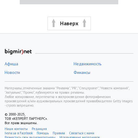
Наверх
Афиша
Недвижимость
Новости
Финансы
Материалы, отмеченные знаками "Реклама", "PR", "Спецпроект", "Новости компаний",
"Актуально", "Промо", публикуются на правах рекламы.
Любое копирование, перепечатка и воспроизведение фотографических
произведений и/или аудиовизуальных произведений правообладателя Getty Images
- строго запрещено.
© 2000-2025,
ТОВ «КЕПРЕЙТ ПАРТНЕРС».
Все права защищены.
Наши контакты
Редакция
Ivona.ua в Facebook
Помощь
Правила
Связаться с нами
Разместить свои видеоматериалы
Использование материалов