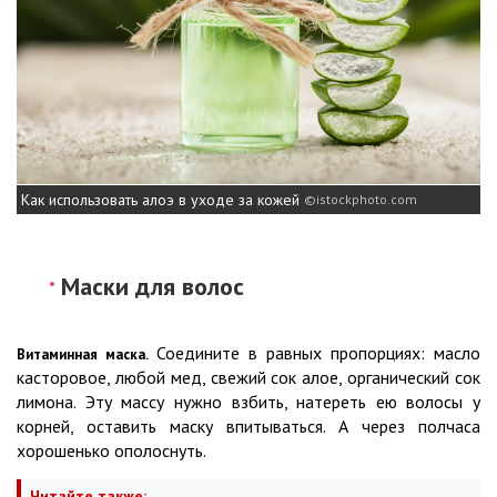
Как использовать алоэ в уходе за кожей
istockphoto.com
Маски для волос
Соедините в равных пропорциях: масло
Витаминная маска.
касторовое, любой мед, свежий сок алое, органический сок
лимона. Эту массу нужно взбить, натереть ею волосы у
корней, оставить маску впитываться. А через полчаса
хорошенько ополоснуть.
Читайте также: