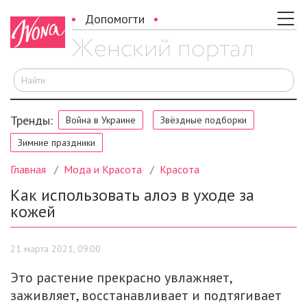
Допомогти
И
Тренды:
Война в Украине
Звёздные подборки
Зимние праздники
Главная
Мода и Красота
Красота
Как использовать алоэ в уходе за
кожей
21 марта 2021, 09:00
Это растение прекрасно увлажняет,
заживляет, восстанавливает и подтягивает