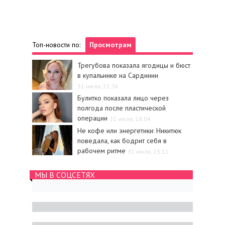
Топ-новости по:
Просмотрам
Трегубова показала ягодицы и бюст
в купальнике на Сардинии
31 июля, 21:36
Булитко показала лицо через
полгода после пластической
операции
31 июля, 18:04
Не кофе или энергетики: Никитюк
поведала, как бодрит себя в
рабочем ритме
31 июля, 23:11
МЫ В СОЦСЕТЯХ