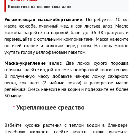
Косметика на основе сока алоэ
Увлажняющая маска-обертывание
. Потребуется 30 мл
масла жожоба, пчелиный мед и сок листьев алоэ. Масло
жожоба нагрейте на паровой бане до 36-38 градусов и
перемешайте с остальными компонентами. Маска нанесите
по всей голове и волосам перед сном. На ночь можно
укутать голову целлофановым пакетом.
Маска-укрепление волос
. Две ложки сухого порошка
горчицы залейте водой до сметанообразной консистенции.
В полученную массу добавьте чайную ложку сахарного
песка, сок алоэ (2 чайные ложки) и разогретое масло
репейника. Смесь нанесите на корни и подержите не более
30 минут.
Укрепляющее средство
Взбейте кусочки растения с теплой водой в блендере.
Целебную жидкость слейте, мякоть также выжмите.