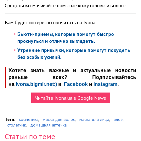
Средством смачивайте помытые кожу головы и волосы.
Вам будет интересно прочитать на Ivona:
Бьюти-приемы, которые помогут быстро
проснуться и отлично выглядеть.
Утренние привычки, которые помогут похудеть
без особых усилий.
Хотите знать важные и актуальные новости
раньше всех? Подписывайтесь
на
Ivona.bigmir.net:)
в
Facebook
и
Instagram
.
Читайте Ivona.ua в Google News
Теги:
косметика
,
маска для волос
,
маска для лица
,
алоэ
,
столетник
,
домашняя аптечка
Статьи по теме