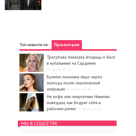
Топ-новости по:
Просмотрам
Трегубова показала ягодицы и бюст
в купальнике на Сардинии
31 июля, 21:36
Булитко показала лицо через
полгода после пластической
операции
31 июля, 18:04
Не кофе или энергетики: Никитюк
поведала, как бодрит себя в
рабочем ритме
31 июля, 23:11
МЫ В СОЦСЕТЯХ