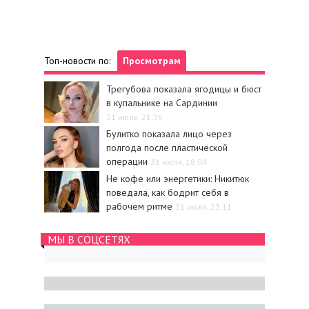
Топ-новости по:
Просмотрам
Трегубова показала ягодицы и бюст
в купальнике на Сардинии
31 июля, 21:36
Булитко показала лицо через
полгода после пластической
операции
31 июля, 18:04
Не кофе или энергетики: Никитюк
поведала, как бодрит себя в
рабочем ритме
31 июля, 23:11
МЫ В СОЦСЕТЯХ