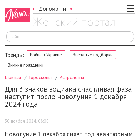
Допомогти
И
Тренды:
Война в Украине
Звёздные подборки
Зимние праздники
Главная
Гороскопы
Астрология
Для 3 знаков зодиака счастливая фаза
наступит после новолуния 1 декабря
2024 года
30 ноября 2024, 08:00
Новолуние 1 декабря сияет под авантюрным