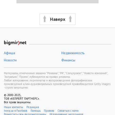
Наверх
Афиша
Недвижимость
Новости
Финансы
Материалы, отмеченные знаками "Реклама", "PR", "Спецпроект", "Новости компаний",
"Актуально", "Промо", публикуются на правах рекламы.
Любое копирование, перепечатка и воспроизведение фотографических
произведений и/или аудиовизуальных произведений правообладателя Getty Images
- строго запрещено.
© 2000-2025,
ТОВ «КЕПРЕЙТ ПАРТНЕРС».
Все права защищены.
Наши контакты
Редакция
Ivona.ua в Facebook
Помощь
Правила
Связаться с нами
Разместить свои видеоматериалы
Использование материалов