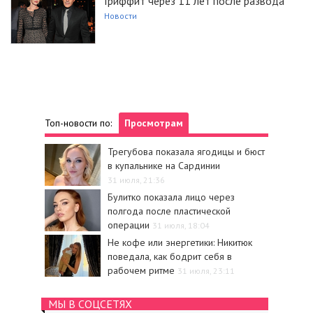
Гриффит через 11 лет после развода
Новости
Топ-новости по:
Просмотрам
Трегубова показала ягодицы и бюст
в купальнике на Сардинии
31 июля, 21:36
Булитко показала лицо через
полгода после пластической
операции
31 июля, 18:04
Не кофе или энергетики: Никитюк
поведала, как бодрит себя в
рабочем ритме
31 июля, 23:11
МЫ В СОЦСЕТЯХ