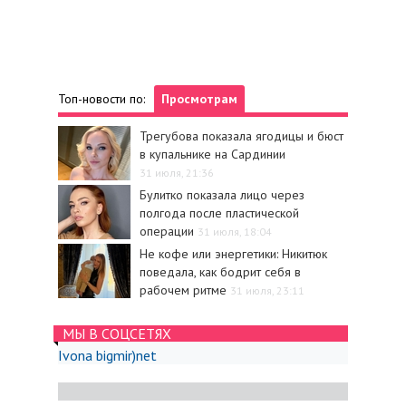
Топ-новости по:
Просмотрам
Трегубова показала ягодицы и бюст
в купальнике на Сардинии
31 июля, 21:36
Булитко показала лицо через
полгода после пластической
операции
31 июля, 18:04
Не кофе или энергетики: Никитюк
поведала, как бодрит себя в
рабочем ритме
31 июля, 23:11
МЫ В СОЦСЕТЯХ
Ivona bigmir)net