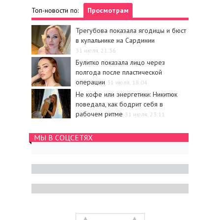
Топ-новости по:
Просмотрам
Трегубова показала ягодицы и бюст
в купальнике на Сардинии
31 июля, 21:36
Булитко показала лицо через
полгода после пластической
операции
31 июля, 18:04
Не кофе или энергетики: Никитюк
поведала, как бодрит себя в
рабочем ритме
31 июля, 23:11
МЫ В СОЦСЕТЯХ