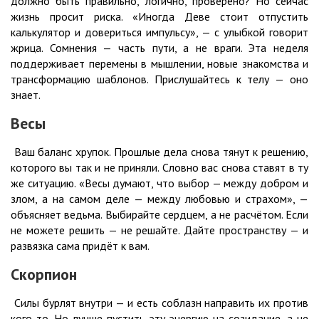
должно быть правильно, логично, проверено? Но сейчас
жизнь просит риска. «Иногда Деве стоит отпустить
калькулятор и довериться импульсу», — с улыбкой говорит
жрица. Сомнения — часть пути, а не враги. Эта неделя
поддерживает перемены в мышлении, новые знакомства и
трансформацию шаблонов. Прислушайтесь к телу — оно
знает.
Весы
Ваш баланс хрупок. Прошлые дела снова тянут к решению,
которого вы так и не приняли. Словно вас снова ставят в ту
же ситуацию. «Весы думают, что выбор — между добром и
злом, а на самом деле — между любовью и страхом», —
объясняет ведьма. Выбирайте сердцем, а не расчётом. Если
не можете решить — не решайте. Дайте пространству — и
развязка сама придёт к вам.
Скорпион
Силы бурлят внутри — и есть соблазн направить их против
кого-то. Но лучше пустить эту энергию на созидание, а не