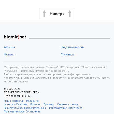
Наверх
Афиша
Недвижимость
Новости
Финансы
Материалы, отмеченные знаками "Реклама", "PR", "Спецпроект", "Новости компаний",
"Актуально", "Промо", публикуются на правах рекламы.
Любое копирование, перепечатка и воспроизведение фотографических
произведений и/или аудиовизуальных произведений правообладателя Getty Images
- строго запрещено.
© 2000-2025,
ТОВ «КЕПРЕЙТ ПАРТНЕРС».
Все права защищены.
Наши контакты
Редакция
Ivona.ua в Facebook
Помощь
Правила
Связаться с нами
Разместить свои видеоматериалы
Использование материалов
Пользовательское Соглашение