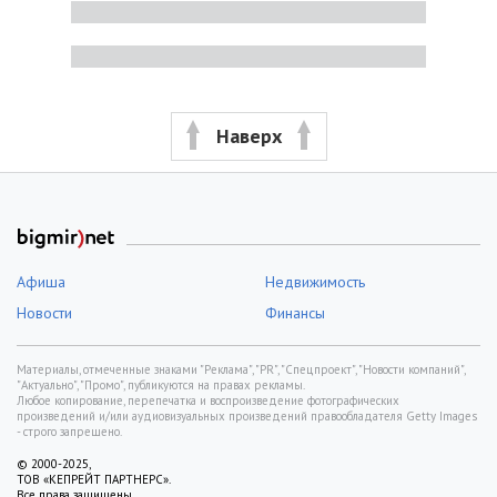
Наверх
Афиша
Недвижимость
Новости
Финансы
Материалы, отмеченные знаками "Реклама", "PR", "Спецпроект", "Новости компаний",
"Актуально", "Промо", публикуются на правах рекламы.
Любое копирование, перепечатка и воспроизведение фотографических
произведений и/или аудиовизуальных произведений правообладателя Getty Images
- строго запрещено.
© 2000-2025,
ТОВ «КЕПРЕЙТ ПАРТНЕРС».
Все права защищены.