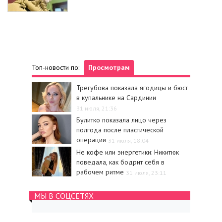
Топ-новости по:
Просмотрам
Трегубова показала ягодицы и бюст
в купальнике на Сардинии
31 июля, 21:36
Булитко показала лицо через
полгода после пластической
операции
31 июля, 18:04
Не кофе или энергетики: Никитюк
поведала, как бодрит себя в
рабочем ритме
31 июля, 23:11
МЫ В СОЦСЕТЯХ