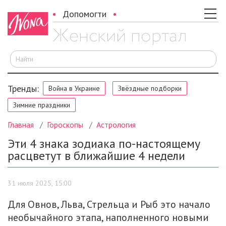
Допомогти
И
Тренды:
Война в Украине
Звёздные подборки
Зимние праздники
Главная
Гороскопы
Астрология
Эти 4 знака зодиака по-настоящему
расцветут в ближайшие 4 недели
31 июля 2025, 15:00
Для Овнов, Льва, Стрельца и Рыб это начало
необычайного этапа, наполненного новыми