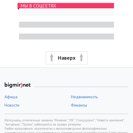
МЫ В СОЦСЕТЯХ
Наверх
Афиша
Недвижимость
Новости
Финансы
Материалы, отмеченные знаками "Реклама", "PR", "Спецпроект", "Новости компаний",
"Актуально", "Промо", публикуются на правах рекламы.
Любое копирование, перепечатка и воспроизведение фотографических
произведений и/или аудиовизуальных произведений правообладателя Getty Images