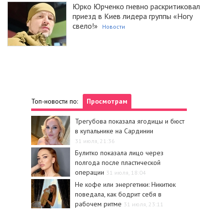
Юрко Юрченко гневно раскритиковал
приезд в Киев лидера группы «Ногу
свело!»
Новости
Топ-новости по:
Просмотрам
Трегубова показала ягодицы и бюст
в купальнике на Сардинии
31 июля, 21:36
Булитко показала лицо через
полгода после пластической
операции
31 июля, 18:04
Не кофе или энергетики: Никитюк
поведала, как бодрит себя в
рабочем ритме
31 июля, 23:11