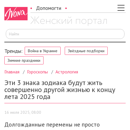
Допомогти
И
Тренды:
Война в Украине
Звёздные подборки
Зимние праздники
Главная
Гороскопы
Астрология
Эти 3 знака зодиака будут жить
совершенно другой жизнью к концу
лета 2025 года
16 июля 2025, 08:00
Долгожданные перемены не просто