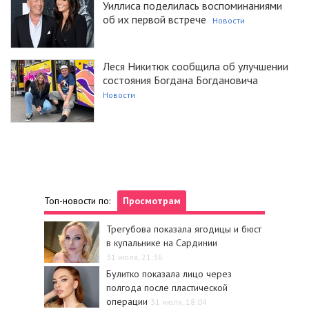
Уиллиса поделилась воспоминаниями
об их первой встрече
Новости
Леся Никитюк сообщила об улучшении
состояния Богдана Богдановича
Новости
Топ-новости по:
Просмотрам
Трегубова показала ягодицы и бюст
в купальнике на Сардинии
31 июля, 21:36
Булитко показала лицо через
полгода после пластической
операции
31 июля, 18:04