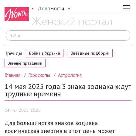
Допомогти
И
Тренды:
Война в Украине
Звёздные подборки
Зимние праздники
Главная
Гороскопы
Астрология
14 мая 2025 года 3 знака зодиака ждут
трудные времена
14 мая 2025, 15:00
Для большинства знаков зодиака
космическая энергия в этот день может