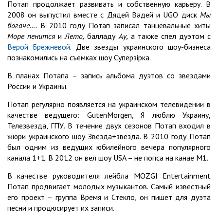
Потап продолжает развивать и собственную карьеру. В
2008 он выпустил вместе с Дядей Вадей и UGO диск
Мы
богаче….
В 2010 году Потап записал танцевальные хиты
Море пенится
и
Лето,
балладу
Ау,
а также спел дуэтом с
Верой Брежневой
. Две звезды украинского шоу-бизнеса
познакомились на съемках шоу Суперзірка.
В планах Потапа – запись альбома дуэтов со звездами
России и Украины.
Потап регулярно появляется на украинском телевидении в
качестве ведущего: GutenMorgen, Я люблю Украину,
Телезвезда, ГПУ. В течение двух сезонов Потап входил в
жюри украинского шоу Звезда+звезда. В 2010 году Потап
был одним из ведущих юбилейного вечера популярного
канала 1+1. В 2012 он вел шоу USA – не попса на канае М1.
В качестве руководителя лейбла MOZGI Entertainment
Потап продвигает молодых музыкантов. Самый известный
его проект – группа Время и Стекло, он пишет для дуэта
песни и продюсирует их записи.