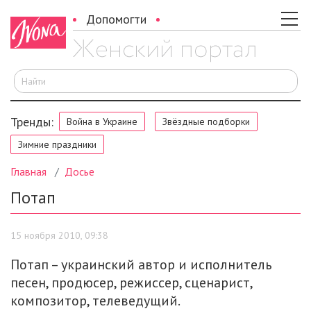
Допомогти
И
Тренды:
Война в Украине
Звёздные подборки
Зимние праздники
Главная
Досье
Потап
15 ноября 2010, 09:38
Потап – украинский автор и исполнитель
песен, продюсер, режиссер, сценарист,
композитор, телеведущий.