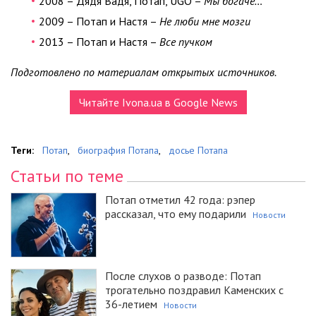
2008 – Дядя Вадя, Потап, UGO –
Мы богаче…
2009 – Потап и Настя –
Не люби мне мозги
2013 – Потап и Настя –
Все пучком
Подготовлено по материалам открытых источников.
Читайте Ivona.ua в Google News
Теги:
Потап
,
биография Потапа
,
досье Потапа
Статьи по теме
Потап отметил 42 года: рэпер
рассказал, что ему подарили
Новости
После слухов о разводе: Потап
трогательно поздравил Каменских с
36-летием
Новости