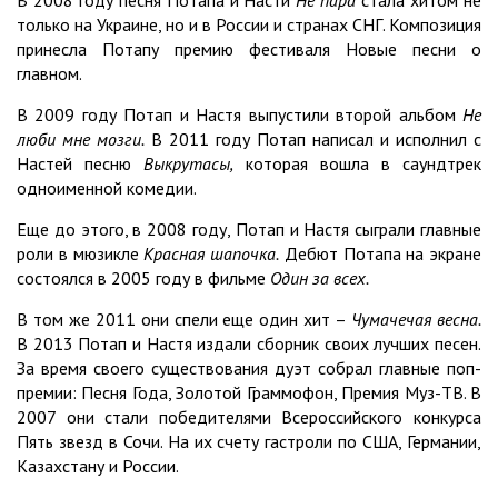
только на Украине, но и в России и странах СНГ. Композиция
принесла Потапу премию фестиваля Новые песни о
главном.
В 2009 году Потап и Настя выпустили второй альбом
Не
люби мне мозги.
В 2011 году Потап написал и исполнил с
Настей песню
Выкрутасы,
которая вошла в саундтрек
одноименной комедии.
Еще до этого, в 2008 году, Потап и Настя сыграли главные
роли в мюзикле
Красная шапочка.
Дебют Потапа на экране
состоялся в 2005 году в фильме
Один за всех.
В том же 2011 они спели еще один хит –
Чумачечая весна.
В 2013 Потап и Настя издали сборник своих лучших песен.
За время своего существования дуэт собрал главные поп-
премии: Песня Года, Золотой Граммофон, Премия Муз-ТВ. В
2007 они стали победителями Всероссийского конкурса
Пять звезд в Сочи. На их счету гастроли по США, Германии,
Казахстану и России.