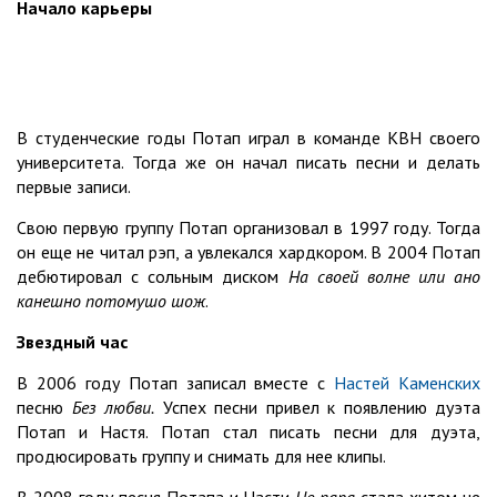
Начало карьеры
В студенческие годы Потап играл в команде КВН своего
университета. Тогда же он начал писать песни и делать
первые записи.
Свою первую группу Потап организовал в 1997 году. Тогда
он еще не читал рэп, а увлекался хардкором. В 2004 Потап
дебютировал с сольным диском
На своей волне или ано
канешно потомушо шож
.
Звездный час
В 2006 году Потап записал вместе с
Настей Каменских
песню
Без любви.
Успех песни привел к появлению дуэта
Потап и Настя. Потап стал писать песни для дуэта,
продюсировать группу и снимать для нее клипы.
В 2008 году песня Потапа и Насти
Не пара
стала хитом не