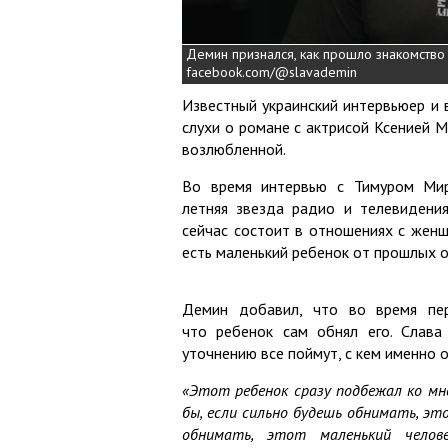
Демин признался, как прошло знакомство
facebook.com/@slavademin
Известный украинский интервьюер и
слухи о романе с актрисой Ксенией 
возлюбленной.
Во время интервью с Тимуром Ми
летняя звезда радио и телевидения
сейчас состоит в отношениях с женщ
есть маленький ребенок от прошлых 
Демин добавил, что во время пер
что ребенок сам обнял его. Слава 
уточнению все поймут, с кем именно о
«Этот ребенок сразу подбежал ко мне 
бы, если сильно будешь обнимать, это
обнимать, этот маленький челов