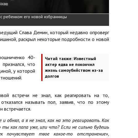
 с ребенком его новой избранницы
 ведущий Слава Демин, который недавно опроверг
Мишиной, раскрыл некоторые подробности о новой
рошниченко 40-
Читай также:
Известный
 признался, что
актер едва не покончил
жизнь самоубийством из-за
иной, у которой
долгов
отношений.
вой встречи не знал, как реагировать на то,
отказался называть пол, заявив, что по этому
н встречается.
и обнял, а я не знал, как на это реагировать. Как
 ты как папа уже, или что? Если не сильно будешь
ек почувствует твое какое-то отстранение»
,