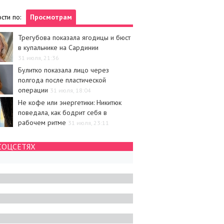
сти по:
Просмотрам
Трегубова показала ягодицы и бюст
в купальнике на Сардинии
31 июля, 21:36
Булитко показала лицо через
полгода после пластической
операции
31 июля, 18:04
Не кофе или энергетики: Никитюк
поведала, как бодрит себя в
рабочем ритме
31 июля, 23:11
СОЦСЕТЯХ