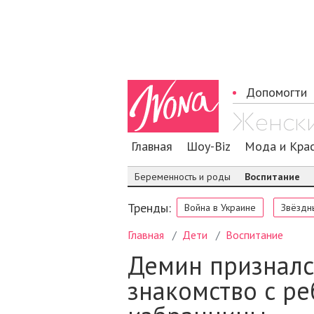
Допомогти
Главная
Шоу-Biz
Мода и Кра
Беременность и роды
Воспитание
Тренды:
Война в Украине
Звёздн
Главная
Дети
Воспитание
Демин призналс
знакомство с р