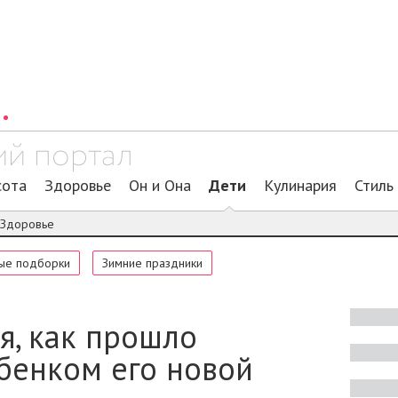
сота
Здоровье
Он и Она
Дети
Кулинария
Стиль
Здоровье
ые подборки
Зимние праздники
я, как прошло
ебенком его новой