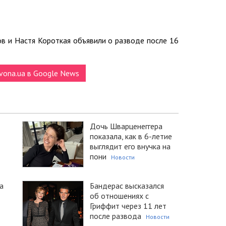
ов и Настя Короткая объявили о разводе после 16
vona.ua в Google News
Дочь Шварценеггера
показала, как в 6-летие
выглядит его внучка на
пони
Новости
а
Бандерас высказался
об отношениях с
Гриффит через 11 лет
после развода
Новости