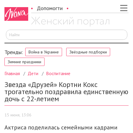
Допомогти
И
Тренды:
Война в Украине
Звёздные подборки
Зимние праздники
Главная
Дети
Воспитание
Звезда «Друзей» Кортни Кокс
трогательно поздравила единственную
дочь с 22-летием
15 июня, 13:06
Актриса поделилась семейными кадрами