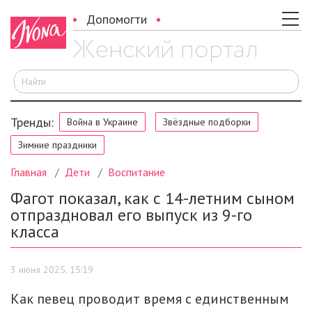
Допомогти
И
Тренды:
Война в Украине
Звёздные подборки
Зимние праздники
Главная
Дети
Воспитание
Фагот показал, как с 14-летним сыном
отпраздновал его выпуск из 9-го
класса
3 июня 2025, 15:19
Как певец проводит время с единственным