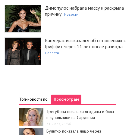
Димопулос набрала массу и раскрыла
причину
Новости
Бандерас высказался об отношениях с
Гриффит через 11 лет после развода
Новости
Топ-новости по:
Просмотрам
Трегубова показала ягодицы и бюст
в купальнике на Сардинии
31 июля, 21:36
Булитко показала лицо через