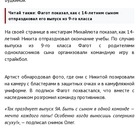
Будкиной.
Читай также:
Фагот показал, как с 14-летним сыном
отпраздновал его выпуск из 9-го класса
На своей странице в инстаграм Михайлюта показал, как 14-
летний Никита отпраздновал окончание учебы. По случаю
выпуска из 9-го класса Фагот с родителями
одноклассников сына организовали командную игру в
страйкбол.
Артист обнародовал фото, где они с Никитой позировали
на камеру с бластерами в защитных очках и в камуфляжной
униформе. В подписи Фагот похвастался, что вместе с
наследником розгромил команду противников.
«Так празднует выпуск 9А. Быть с сыном в одной команде —
мечта каждого папы! Особенно когда выносишь соперника
всуху!»
, — подписал снимок Олег.