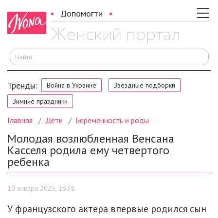
Допомогти
И
Тренды:
Война в Украине
Звёздные подборки
Зимние праздники
Главная
Дети
Беременность и роды
Молодая возлюбленная Венсана
Касселя родила ему четвертого
ребенка
10 января 2025, 16:38
У французского актера впервые родился сын