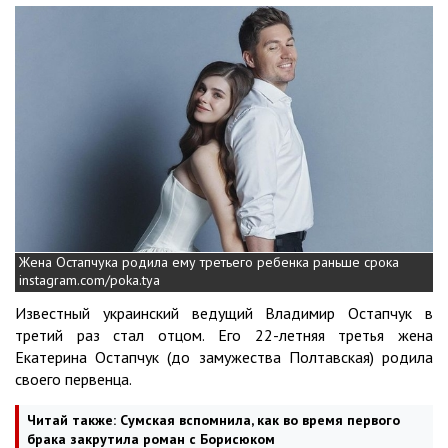
Жена Остапчука родила ему третьего ребенка раньше срока
instagram.com/poka.tya
Известный украинский ведущий Владимир Остапчук в
третий раз стал отцом. Его 22-летняя третья жена
Екатерина Остапчук (до замужества Полтавская) родила
своего первенца.
Читай также:
Сумская вспомнила, как во время первого
брака закрутила роман с Борисюком