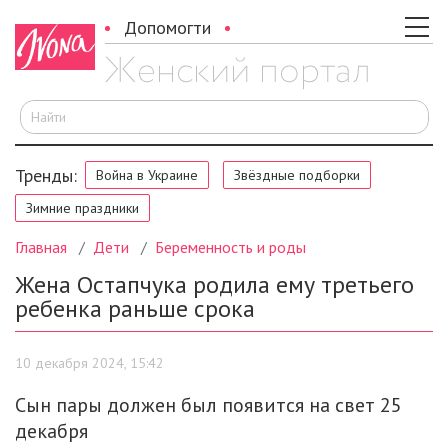
Допомогти
И
Тренды:
Война в Украине
Звёздные подборки
Зимние праздники
Главная
Дети
Беременность и роды
Жена Остапчука родила ему третьего
ребенка раньше срока
10 декабря 2024, 15:42
Сын пары должен был появится на свет 25
декабря