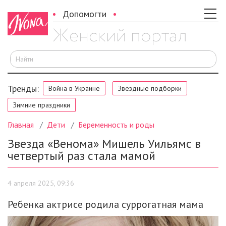
Допомогти
И
Тренды:
Война в Украине
Звёздные подборки
Зимние праздники
Главная
Дети
Беременность и роды
Звезда «Венома» Мишель Уильямс в
четвертый раз стала мамой
4 апреля 2025, 09:36
Ребенка актрисе родила суррогатная мама