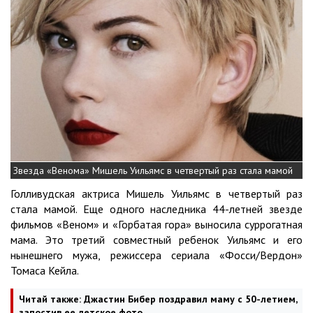
Звезда «Венома» Мишель Уильямс в четвертый раз стала мамой
Голливудская актриса Мишель Уильямс в четвертый раз
стала мамой. Еще одного наследника 44-летней звезде
фильмов «Веном» и «Горбатая гора» выносила суррогатная
мама. Это третий совместный ребенок Уильямс и его
нынешнего мужа, режиссера сериала «Фосси/Вердон»
Томаса Кейла.
Читай также:
Джастин Бибер поздравил маму с 50-летием,
запостив ее детское фото