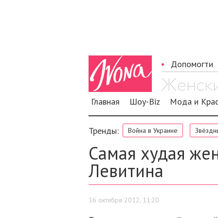
Допомогти
Главная
Шоу-Biz
Мода и Кра
Тренды:
Война в Украине
Звёздн
Самая худая жен
Левитина
16 октября 2012, 11:20