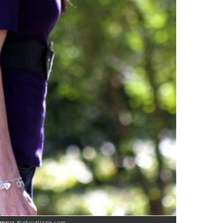
итина
aboutlizzie.com