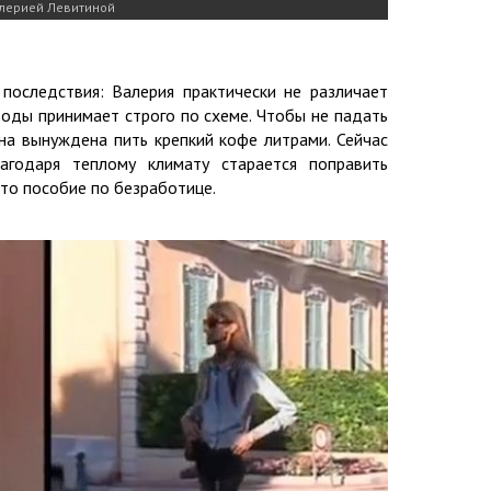
алерией Левитиной
оследствия: Валерия практически не различает
еводы принимает строго по схеме. Чтобы не падать
она вынуждена пить крепкий кофе литрами. Сейчас
годаря теплому климату старается поправить
то пособие по безработице.