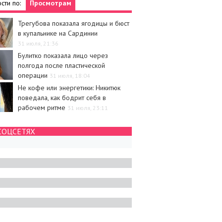
сти по:
Просмотрам
Трегубова показала ягодицы и бюст
в купальнике на Сардинии
31 июля, 21:36
Булитко показала лицо через
полгода после пластической
операции
31 июля, 18:04
Не кофе или энергетики: Никитюк
поведала, как бодрит себя в
рабочем ритме
31 июля, 23:11
СОЦСЕТЯХ