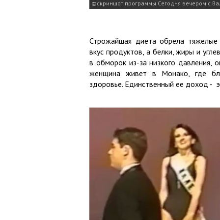
скриншот программы Сегодня вечером с В
Строжайшая диета обрела тяжелые п
вкус продуктов, а белки, жиры и угл
в обморок из-за низкого давления, 
женщина живет в Монако, где бла
здоровье. Единственный ее доход - э