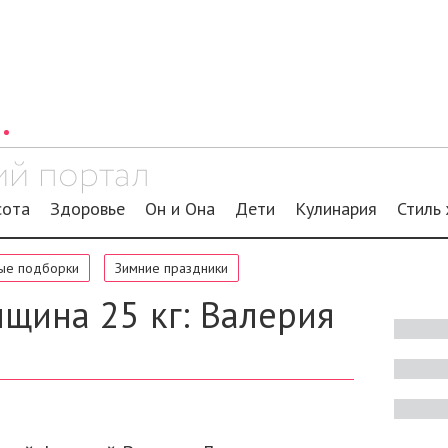
сота
Здоровье
Он и Она
Дети
Кулинария
Стиль
ые подборки
Зимние праздники
щина 25 кг: Валерия