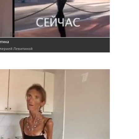
итина
алерией Левитиной